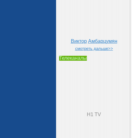
Виктор
Амбарцумян
смотреть дальше>>
Телеканалы
H1 TV