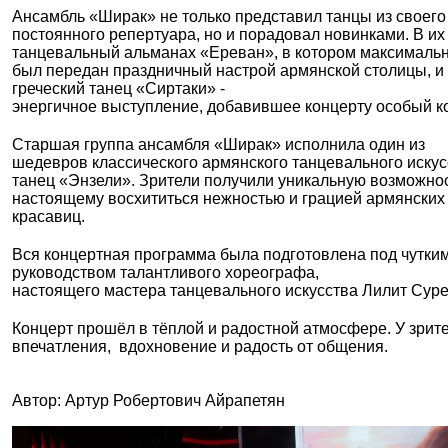
Ансамбль «Ширак» не только представил танцы из своего
постоянного репертуара, но и порадовал новинками. В их
танцевальный альманах «Ереван», в котором максимальн
был передан праздничный настрой армянской столицы, и
греческий танец «Сиртаки» -
энергичное выступление, добавившее концерту особый ко
Старшая группа ансамбля «Ширак» исполнила один из
шедевров классического армянского танцевального искус
танец «Энзели». Зрители получили уникальную возможнос
настоящему восхититься нежностью и грацией армянских
красавиц.
Вся концертная программа была подготовлена под чутки
руководством талантливого хореографа,
настоящего мастера танцевального искусства Лилит Сур
Концерт прошёл в тёплой и радостной атмосфере. У зри
впечатления, вдохновение и радость от общения.
Автор: Артур Робертович Айрапетян