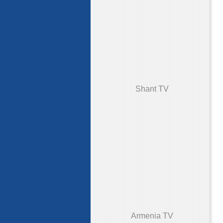
Shant TV
Armenia TV