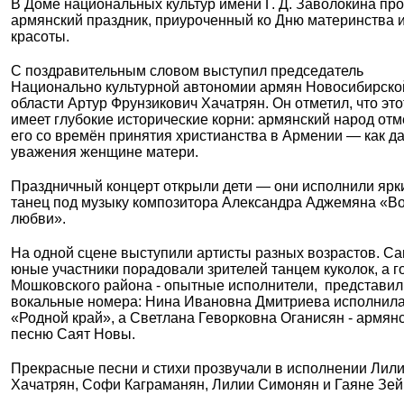
В Доме национальных культур имени Г. Д. Заволокина пр
армянский праздник, приуроченный ко Дню материнства 
красоты.
С поздравительным словом выступил председатель
Национально культурной автономии армян Новосибирско
области Артур Фрунзикович Хачатрян. Он отметил, что это
имеет глубокие исторические корни: армянский народ отм
его со времён принятия христианства в Армении — как д
уважения женщине матери.
Праздничный концерт открыли дети — они исполнили ярк
танец под музыку композитора Александра Аджемяна «В
любви».
На одной сцене выступили артисты разных возрастов. С
юные участники порадовали зрителей танцем куколок, а го
Мошковского района - опытные исполнители, представил
вокальные номера: Нина Ивановна Дмитриева исполнил
«Родной край», а Светлана Геворковна Оганисян - армян
песню Саят Новы.
Прекрасные песни и стихи прозвучали в исполнении Лили
Хачатрян, Софи Каграманян, Лилии Симонян и Гаяне Зей