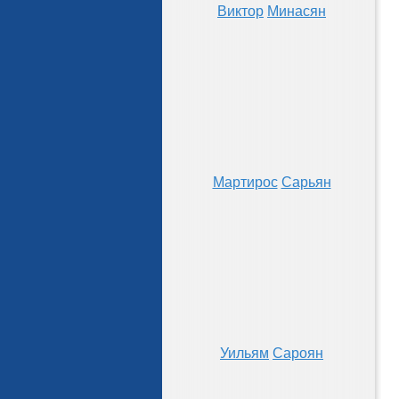
Виктор
Минасян
Мартирос
Сарьян
Уильям
Сароян