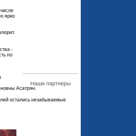
 числе
о ярко
лорит.
ства -
ть по
м
Наши партнеры
еновны Асатрян.
телей остались незабываемые