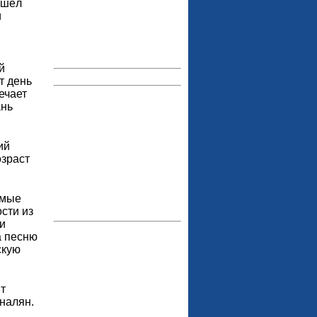
ошёл
и
й
т день
ечает
ань
ий
озраст
амые
сти из
и
а песню
скую
т
налян.