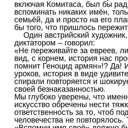
включая Комитаса, был бы рад 
вспоминать никаких имён, толь
семьёй, да и просто на его пл
бы того, что пришлось пережи
Один австрийский художник,
диктатором – говорил:
«Не переживайте за евреев, ли
вид, с корнем, история нас про
помнит Геноцид армян»!? Да! 
уроков, история в виде удивит
спирали повторяется и шокир
своей безнаказанностью.
Мы глубоко уверены, что именн
искусство обречены нести тяж
ответственность за то, чтоб по
человечества не повторялось. 
«Вспомни имя своё» должно б