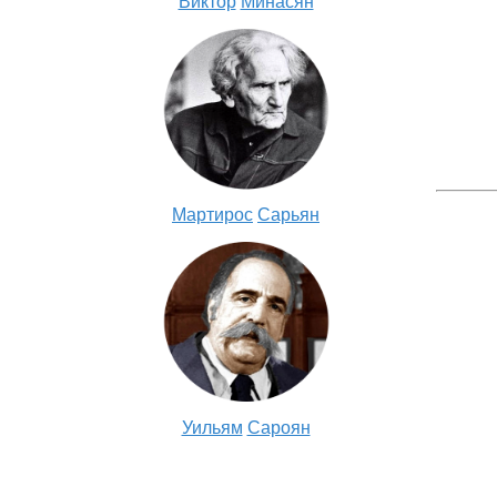
Виктор
Минасян
Мартирос
Сарьян
Уильям
Сароян