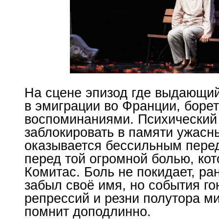
На сцене эпизод где выдающий
в эмиграции во Франции, боре
воспоминаниями. Психический
заблокировать в памяти ужасн
оказывается бессильным перед
перед той огромной болью, ко
Комитас. Боль не покидает, ра
забыл своё имя, но события г
репрессий и резни полутора м
помнит доподлинно.