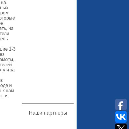
 на
зных
ором
которые
ие
ть, на
тели
рень
шие 1-3
без
амоты,
ителей
ту и за
 в
оде и
 к нам
ести
Наши партнеры