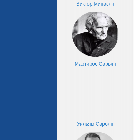
Виктор
Минасян
Мартирос
Сарьян
Уильям
Сароян