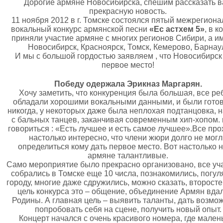
Дорогие армяне Новосибирска, спешим рассказать 
прекрасную новость.
11 ноября 2012 в г. Томске состоялся пятый межрегион
вокальный конкурс армянской песни
«Ес астхем 5»
, в к
приняли участие армяне с многих регионов Сибири, а и
Новосибирск, Красноярск, Томск, Кемерово, Барнау
И мы с большой гордостью заявляем , что Новосибирск
первое место!
Победу одержала Эрикназ Маргарян.
Хочу заметить, что конкуренция была большая, все ре
обладали хорошими вокальными данными, и были готов
никогда, у некоторых даже была неплохая подтанцовка, 
с бальных танцев, заканчивая современным хип-хопом. 
говориться : «Есть лучшее и есть самое лучшее».Все пр
настолько интересно, что члени жюри долго не мог
определиться кому дать первое место. Вот настолько 
армяне талантливые.
Само мероприятие было прекрасно организовано, все уч
собрались в Томске еще 10 числа, познакомились, погул
городу, многие даже сдружились, можно сказать, второст
цель конкурса это – общение, объединение Армян вдал
Родины. А главная цель – выявить таланты, дать возмо
попробовать себя на сцене, получить новый опыт.
Концерт начался с очень красивого номера, где мален