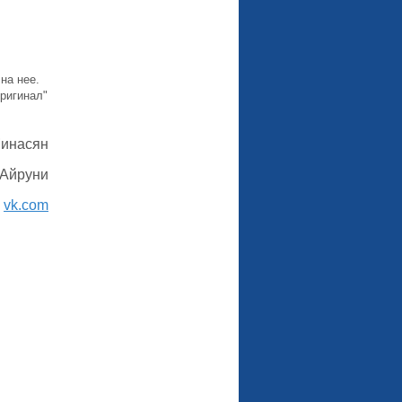
на нее.
ригинал"
Минасян
 Айруни
:
vk.com