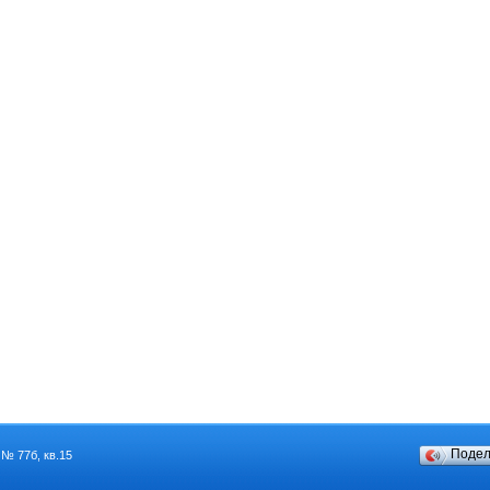
Поде
 № 77б, кв.15