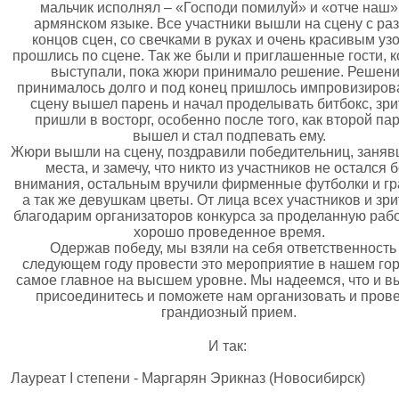
мальчик исполнял – «Господи помилуй» и «отче наш»
армянском языке. Все участники вышли на сцену с ра
концов сцен, со свечками в руках и очень красивым уз
прошлись по сцене. Так же были и приглашенные гости, 
выступали, пока жюри принимало решение. Решен
принималось долго и под конец пришлось импровизирова
сцену вышел парень и начал проделывать битбокс, зри
пришли в восторг, особенно после того, как второй па
вышел и стал подпевать ему.
Жюри вышли на сцену, поздравили победительниц, заняв
места, и замечу, что никто из участников не остался 
внимания, остальным вручили фирменные футболки и гр
а так же девушкам цветы. От лица всех участников и зр
благодарим организаторов конкурса за проделанную рабо
хорошо проведенное время.
Одержав победу, мы взяли на себя ответственность
следующем году провести это мероприятие в нашем гор
самое главное на высшем уровне. Мы надеемся, что и вы
присоединитесь и поможете нам организовать и пров
грандиозный прием.
И так
:
Лауреат I степени - Маргарян Эрикназ (Новосибирск)