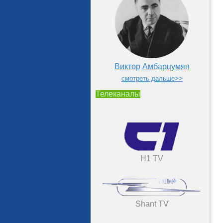
Виктор
Амбарцумян
смотреть дальше>>
Телеканалы
H1 TV
Shant TV