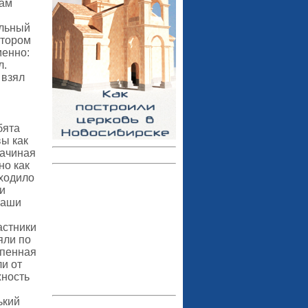
вам
альный
отором
менно:
л.
 взял
бята
ы как
начиная
но как
оходило
ли
наши
астники
яли по
епенная
и от
жность
ький