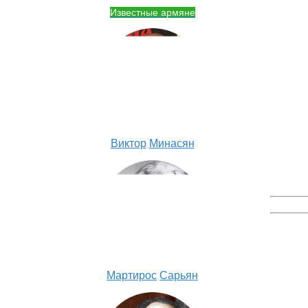
Известные армяне
Виктор
Минасян
Мартирос
Сарьян