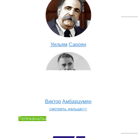
Уильям
Сароян
Виктор
Амбарцумян
смотреть дальше>>
Телеканалы