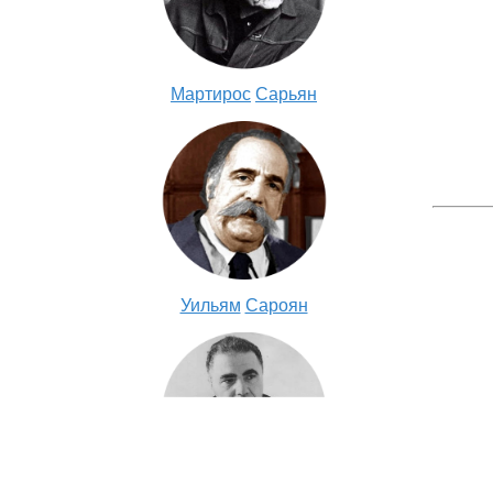
Мартирос
Сарьян
Уильям
Сароян