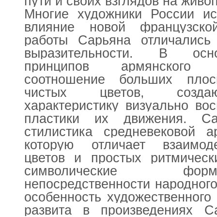
пути и своих взглядов на живо
Многие художники России ис
влияние новой французско
работы Сарьяна отличались
выразительности. В осно
принципов армянского
соотношение больших плос
чистых цветов, созда
характеристику визуально в
пластики их движения. С
стилистика средневековой а
которую отличает взаимод
цветов и простых ритмическ
символические фо
непосредственности народног
особенность художественного
развита в произведениях 