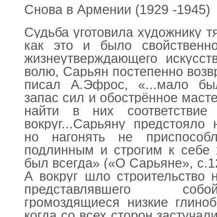
Снова в Армении (1929 -1945)
Судьба уготовила художнику т
как это и было свойственно
жизнеутверждающего искусст
волю, Сарьян постепенно возвр
писал А.Эфрос, «...мало бы
запас сил и обострённое маст
найти в них соответствие
вокруг...Сарьяну предстояло 
но нагонять не приспособ
подлинным и строгим к себе 
был всегда» («О Сарьяне», с.1
А вокруг шло строительство 
представлявшего соб
громоздящиеся низкие глиноб
когда со всех сторон застучал