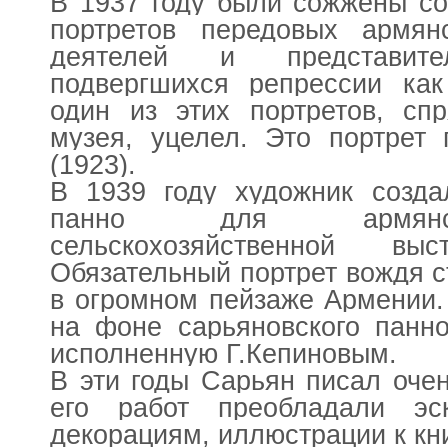
В 1937 году были сожжены с
портретов передовых армянс
деятелей и представител
подвергшихся репрессии как
один из этих портретов, сп
музея, уцелел. Это портрет
(1923).
В 1939 году художник созд
панно для армянск
сельскохозяйственной в
Обязательный портрет вождя 
в огромном пейзаже Армении.
на фоне сарьяновского панно
исполненную Г.Кепиновым.
В эти годы Сарьян писал оче
его работ преобладали эс
декорациям, иллюстрации к кн