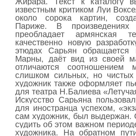
Жирара. Текст к каталогу в
известным критиком Луи Вокс
около сорока картин, соз
Париже. В произведениях 
преобладает армянская те
качественно новую разработк
этюдах Сарьян обращается
Марны, даёт вид из своей м
отличаются соотношением 
слишком сильных, но чистых 
художник также оформляет пь
для театра Н.Балиева «Летуч
Искусство Сарьяна пользова
для иностранца успехом, «эк
сам художник, был выдержан. 
судить об этом важном период
художника. На обратном пут