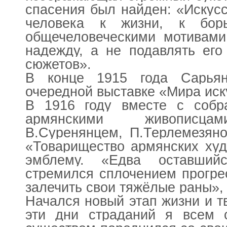
спасения был найден: «Искус
человека к жизни, к борь
общечеловеческими мотивами
надежду, а не подавлять его
сюжетов».
В конце 1915 года Сарьян
очередной выставке «Мира иск
В 1916 году вместе с соб
армянскими живописцам
В.Суренянцем, П.Терлемезян
«Товарищество армянских худ
эмблему. «Едва оставши
стремился сплочением прогре
залечить свои тяжёлые раны»,
Начался новый этап жизни и т
эти дни страданий я всем 