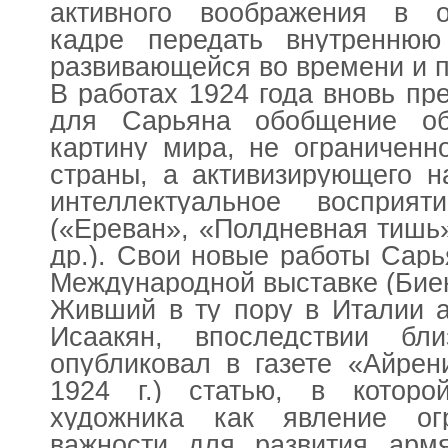
активного воображения в 
кадре передать внутреннюю
развивающейся во времени и 
В работах 1924 года вновь пр
для Сарьяна обобщение об
картину мира, не ограниченн
страны, а активизирующего 
интеллектуальное воспри
(«Ереван», «Полдневная тишь
др.). Свои новые работы Сарь
Международной выставке (Бие
Живший в ту пору в Италии а
Исаакян, впоследствии бл
опубликовал в газете «Айрен
1924 г.) статью, в которо
художника как явление ог
важности для развития армя