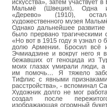
искусства», затем участвует в
Мальмё (Швеция). Одна и
«Дерево» (1910), ост
художественного музея Мальм
Однако дальнейшее развитие 
было прервано трагическими 
«Но вот в 1915 году я узнал о 
долю Армении. Бросил всё и
Эчмиадзине и вокруг него я 
бежавших от геноцида из Т
моих глазах умирали люди, а
им помочь… Я тяжело забо
Тифлис с явными признаками
расстройства», - вспоминал С
Художник долго не мог работа
создал после пережитог
изображающая огромный букет