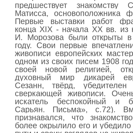
предшествует знакомству 
Матисса, основоположника ф
Первые выставки работ фра
конца ХIХ - начала ХХ вв. из
И. Морозова были открыты в
году. Свои первые впечатлен
живописи европейских масте
одном из своих писем 1908 год
своей новой религией, от
духовный мир дикарей евр
Сезанн, твёрд, убедителе
сверкающей живописи. Очень
искатель беспокойный и б
Сарьян. Письма», с.72). 
признавался, что знакомст
более окрылило его и убедило 