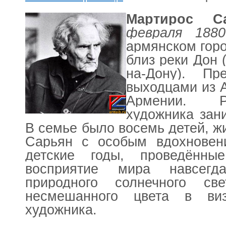
Мартирос С
февраля 188
армянском гор
близ реки Дон 
на-Дону). П
выходцами из 
Армении. Р
художника зан
В семье было восемь детей, ж
Сарьян с особым вдохновен
детские годы, проведённы
восприятие мира навсегд
природного солнечного св
несмешанного цвета в виз
художника.