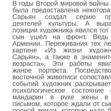
В годы Второй мировой войны 
была предоставлена некотора
Сарьян создал серию пре
деятелей культуры. А выр
позиции художника явился тот 
сын ушёл на фронт. Ведь
Армении. Переживания тех л
картине «Из жизни художн
Сарьян», а также в знаменит
возраста». Эти работы яви
жанре портрета. Посредств
восточной живописи сопостав
событий художник раскрывае
психологическое состояние 
мандарин в руке жены в 
письмом, которое ждали от сы
родной земли, которую надо б