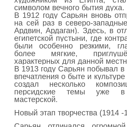
художником из Египта, ста
символом вечного бытия духа.
В 1912 году Сарьян вновь от
на сей раз в северо-западны
Ардвин, Ардаган). Здесь, в от
египетской пустыни, где контр
были особенно резкими, гл
более мягкие, приглушё
характерных для данной местн
В 1913 году Сарьян побывал в 
впечатления о быте и культуре
создал несколько композ
персидские темы уже в 
мастерской.
Новый этап творчества (1914 -
Сарьян отличался огромной