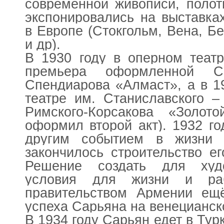
современной живописи, полот
экспонировались на выставках
в Европе (Стокгольм, Вена, Б
и др).
В 1930 году в оперном теат
премьера оформленной С
Спендиарова «Алмаст», а в 1
театре им. Станиславского –
Римского-Корсакова «Золот
оформил второй акт). 1932 г
другим событием в жизни 
закончилось строительство е
Решение создать для худ
условия для жизни и ра
правительством Армении ещё
успеха Сарьяна на венецианск
В 1934 году Сарьян едет в Тур