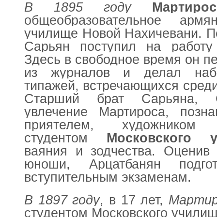
В 1895 году
Мартиро
общеобразовательное армян
училище Новой Нахичевани. П
Сарьян поступил на работу 
Здесь в свободное время он п
из журналов и делал наб
типажей, встречающихся среди
Старший брат Сарьяна, О
увлечение Мартироса, позн
приятелем, художником 
студентом
Московского 
ваяния и зодчества. Оценив
юноши, Арцатбанян подго
вступительным экзаменам.
В 1897 году
, в 17 лет,
Мартир
студентом Московского училищ