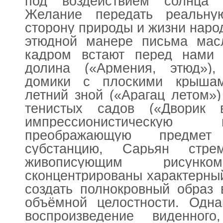
под воздействием солнца 
Желание передать реальну
сторону природы и жизни народ
этюдной манере письма мас
кадром встают перед нами
долина («Армения, этюд»),
домики с плоскими крышам
летний зной («Арагац летом»
тенистых садов («Дворик 
импрессионистическую
преображающую предмет
субстанцию, Сарьян стре
живописующим рисун
сконцентрированы характерны
создать полнокровный образ 
объёмной целостности. Одна
воспроизведение виденно