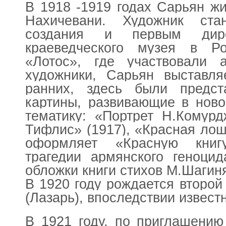
В 1918 -1919 годах Сарьян ж
Нахичевани. Художник ста
создания и первым дире
краеведческого музея в Р
«Лотос», где участвовали 
художники, Сарьян выставля
ранних, здесь были предс
картины, развивающие в ново
тематику: «Портрет Н.Комурд
Тифлис» (1917), «Красная лош
оформляет «Красную книг
трагедии армянского геноцид
обложки книги стихов М.Шагин
В 1920 году рождается второй
(Лазарь), впоследствии извест
В 1921 году, по приглашению