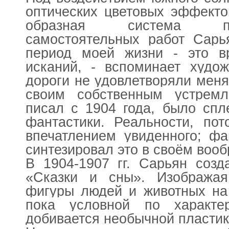
оптических цветовых эффекто
образная система пе
самостоятельных работ Сарь
период моей жизни - это в
исканий, - вспоминает худож
дороги не удовлетворяли мен
своим собственным устрем
писал с 1904 года, было спл
фантастики. Реальности, по
впечатлением увиденного; фа
синтезировал это в своём воо
В 1904-1907 гг. Сарьян созд
«Сказки и сны». Изобража
фигуры людей и животных на
пока условной по характе
добивается необычной пластик