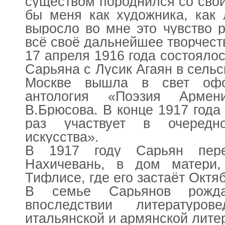
существом породнился со сво
бы меня как художника, как 
выросло во мне это чувство 
всё своё дальнейшее творчест
17 апреля 1916 года состояло
Сарьяна с Лусик Агаян в сельс
Москве вышла в свет офо
антология «Поэзия Армен
В.Брюсова. В конце 1917 года
раз участвует в очередн
искусства».
В 1917 году Сарьян пер
Нахичевань, в дом матери
Тифлисе, где его застаёт Окт
В семье Сарьянов рожда
впоследствии литературо
итальянской и армянской лите