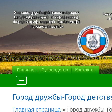
Главная
Руководство
Контакты
Меню
Город дружбы-Город детства
Главная страница
»
Город дружбы-Го