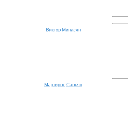
Виктор
Минасян
Мартирос
Сарьян