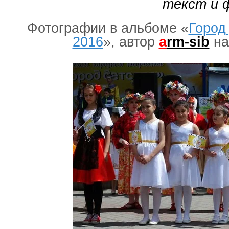
текст и 
Фотографии в альбоме «
Город
2016
», автор
a
rm-sib
на