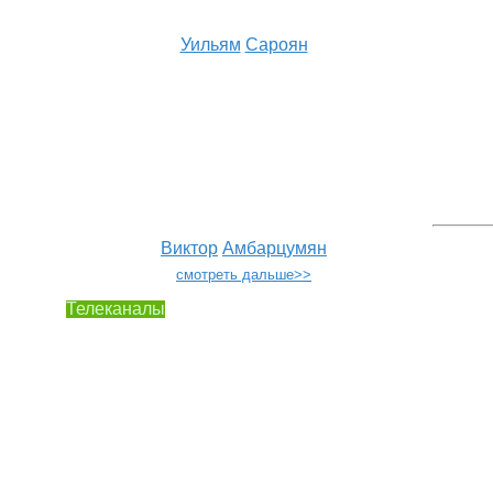
Уильям
Сароян
Виктор
Амбарцумян
смотреть дальше>>
Телеканалы