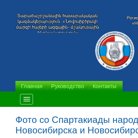
Главная
Руководство
Контакты
Меню
Фото со Спартакиады народ
Новосибирска и Новосибирс