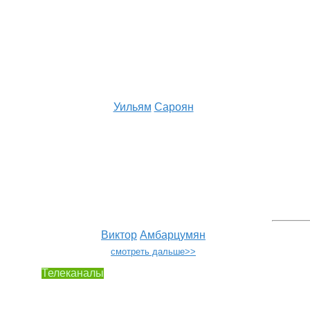
Уильям
Сароян
Виктор
Амбарцумян
смотреть дальше>>
Телеканалы