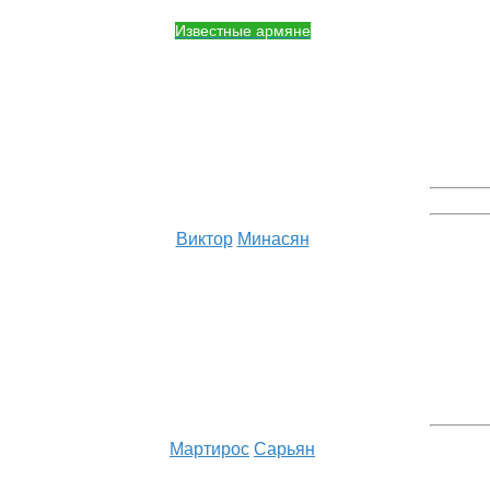
Известные армяне
Виктор
Минасян
Мартирос
Сарьян