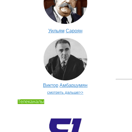
Уильям
Сароян
Виктор
Амбарцумян
смотреть дальше>>
Телеканалы