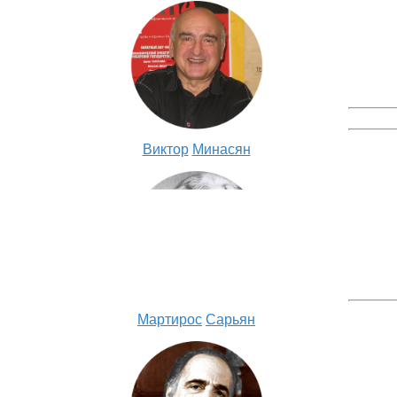
Виктор
Минасян
Мартирос
Сарьян