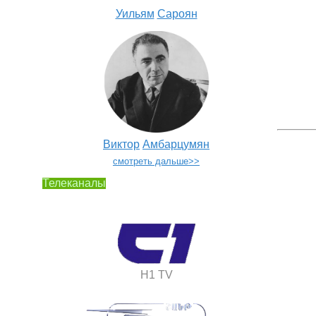
Уильям
Сароян
Виктор
Амбарцумян
смотреть дальше>>
Телеканалы
H1 TV