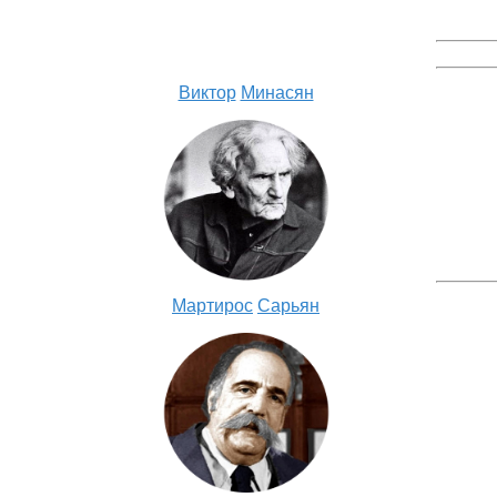
Виктор
Минасян
Мартирос
Сарьян