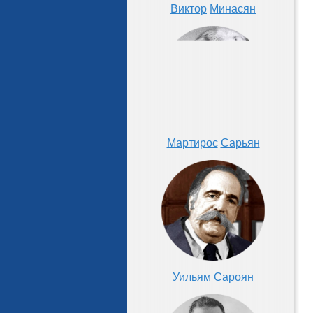
Виктор
Минасян
Мартирос
Сарьян
Уильям
Сароян