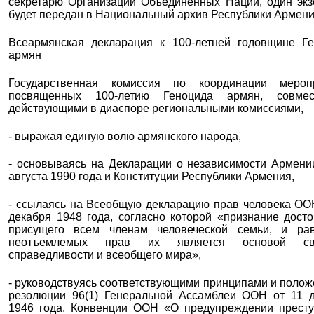
секретарю Организации Объединенных Наций, один эк
будет передан в Национальный архив Республики Армени
Всеармянская декларация к 100-летней годовщине Г
армян
Государственная комиссия по координации меропр
посвященных 100-летию Геноцида армян, совме
действующими в диаспоре региональными комиссиями,
- выражая единую волю армянского народа,
- основываясь на Декларации о независимости Армени
августа 1990 года и Конституции Республики Армения,
- ссылаясь на Всеобщую декларацию прав человека ОО
декабря 1948 года, согласно которой «признание досто
присущего всем членам человеческой семьи, и ра
неотъемлемых прав их является основой св
справедливости и всеобщего мира»,
- руководствуясь соответствующими принципами и поло
резолюции 96(1) Генеральной Ассамблеи ООН от 11 
1946 года, Конвенции ООН «О предупреждении прест