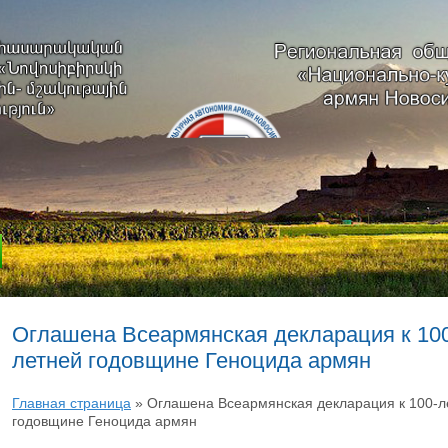
Оглашена Всеармянская декларация к 10
летней годовщине Геноцида армян
Главная страница
»
Оглашена Всеармянская декларация к 100-л
годовщине Геноцида армян