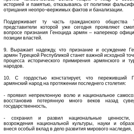
историей и памятью, отказываясь от политики фальсиф
отрицания неопро¬вержимых фактов и банализации.
Поддерживает ту часть гражданского общества Т
представители которой уже сегодня проявляют смел
вопросе признания Геноцида армян – наперекор офиц
позиции властей.
9. Выражает надежду, что признание и осуждение Г
армян Турецкой Республикой станет важной исходной точ
процесса исторического примирения армянского и ту
народов.
10. С гордостью констатирует, что переживший Г
армянский народ на протяжении последнего столетия:
- проявил непреклонную волю и национальное самосо
восстановив потерянную много веков назад суве
государственност
ь,
- сохранил и развил национальные ценности, 
возрождения национальной культуры, науки и образ
внеся особый вклад в дело развития мирового наследия,