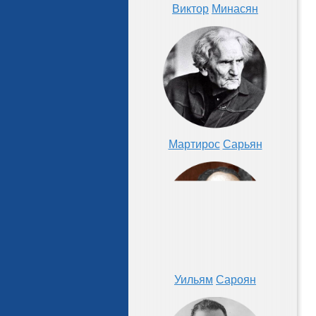
Виктор
Минасян
Мартирос
Сарьян
Уильям
Сароян