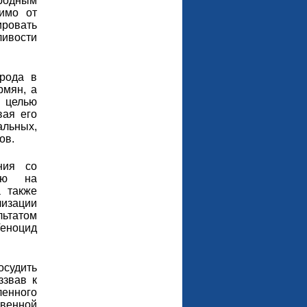
родным
имо от
ировать
ливости
рода в
рмян, а
 целью
вая его
льных,
ов.
ния со
 ею на
 также
изации
льтатом
Геноцид
судить
ззвав к
ленного
венной