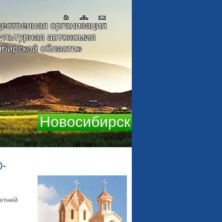
Новосибирск
0-
етней