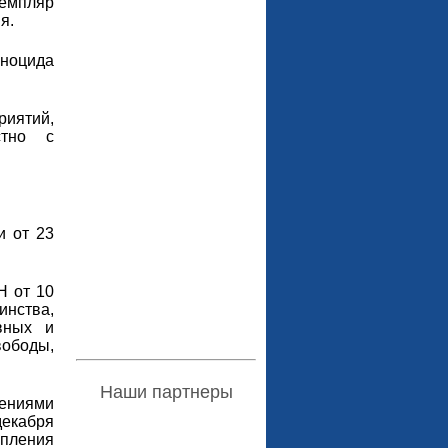
земпляр
я.
еноцида
иятий,
стно с
и от 23
Н от 10
инства,
вных и
ободы,
Наши партнеры
жениями
декабря
упления