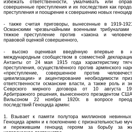
избежать ответственности, умалчивать или оправ
совершенные преступления и их последствия как прод
преступления и поощрение к совершению новых геноцид
- также считая приговоры, вынесенные в 1919-192
Османскими чрезвычайными военными трибуналами 
тяжкое преступление против «закона и человечен
правовой оценкой совершенного,
- высоко оценивая введённую впервые в ис
международным сообществом в совместной деклараци
Антанты от 24 мая 1915 года характеристику тягч
преступления, осуществлённого против армянского нар
«преступление, совершенное против человече
цивилизации» и акцентирование необходимости приз
ответственности османские власти, а также роль и з
Севрского мирного договора от 10 августа 19
Арбитражного решения, вынесенного президентом СШ
Вильсоном 22 ноября 1920г. в вопросе преод
последствий Геноцида армян:
1. Взывает к памяти полутора миллионов невинных
Геноцида армян и к поклонению с признательностью му
и пережившим геноцид героям за борьбу за ж