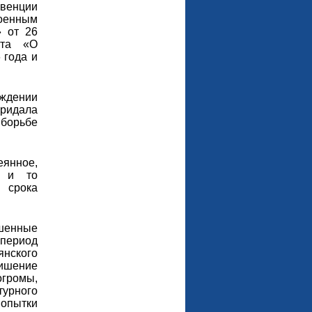
нвенции
оенным
» от 26
кта «О
 года и
еждении
ридала
борьбе
еянное,
, и то
 срока
шенные
 период
янского
ишение
огромы,
урного
попытки