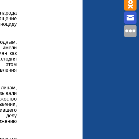
 народа
ащение
ноциду
родным,
 имели
мян как
егодня
 этом
вления
 лицам,
зывали
жество
жения,
ившего
 делу
ижению