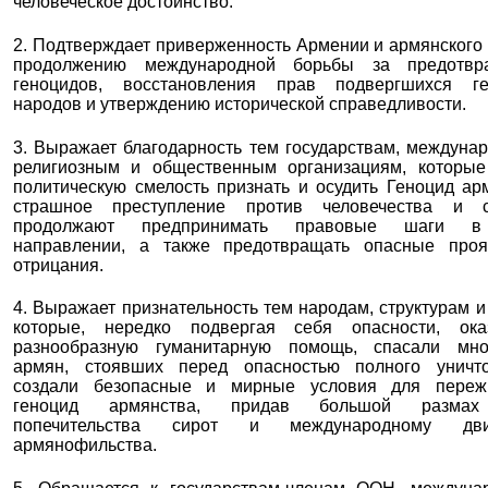
человеческое достоинство.
2. Подтверждает приверженность Армении и армянского
продолжению международной борьбы за предотвр
геноцидов, восстановления прав подвергшихся ге
народов и утверждению исторической справедливости.
3. Выражает благодарность тем государствам, междуна
религиозным и общественным организациям, которые
политическую смелость признать и осудить Геноцид ар
страшное преступление против человечества и с
продолжают предпринимать правовые шаги в
направлении, а также предотвращать опасные проя
отрицания.
4. Выражает признательность тем народам, структурам и
которые, нередко подвергая себя опасности, ока
разнообразную гуманитарную помощь, спасали мно
армян, стоявших перед опасностью полного уничто
создали безопасные и мирные условия для переж
геноцид армянства, придав большой размах
попечительства сирот и международному дв
армянофильства.