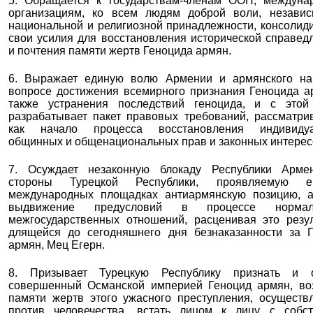
5. Обращается к государствам-чле
нам ООН, междуна
организациям, ко всем людям доброй воли, независ
национальной и религиозной принадлежности, консолид
свои усилия для восстановления исторической справед
и почтения памяти жертв Геноцида армян.
6. Выражает единую волю Армении и армянского на
вопросе достижения всемирного признания Геноцида а
также устранения последствий геноцида, и с этой
разрабатывает пакет правовых требований, рассматри
как начало процесса восстановления индивидуа
общинных и общенациональных прав и законных интерес
7. Осуждает незаконную блокаду Республики Арме
стороны Турецкой Республики, проявляемую
международных площадках антиармянскую позицию, а
выдвижение предусловий в процессе нормал
межгосударственн
ых отношений, расценивая это резу
длящейся до сегодняшнего дня безнаказанности за 
армян, Мец Егерн.
8. Призывает Турецкую Республику признать и о
совершенный Османской империей Геноцид армян, во
памяти жертв этого ужасного преступления, осуществ
против человечества, встать лицом к лицу с собст