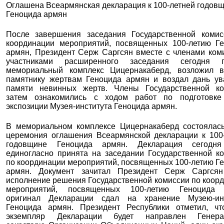
Оглашена Всеармянская декларация к 100-летней годов
Геноцида армян
После завершения заседания Государственной комис
координации мероприятий, посвященных 100-летию Г
армян, Президент Серж Саргсян вместе с членами ком
участниками расширенного заседания сегодня п
мемориальный комплекс Цицернакаберд, возложил в
памятнику жертвам Геноцида армян и воздал дань у
памяти невинных жертв. Члены Государственной ко
затем ознакомились с ходом работ по подготовке
экспозиции Музея-института Геноцида армян.
В мемориальном комплексе Цицернакаберд состоялас
церемония оглашения Всеармянской декларации к 100
годовщине Геноцида армян. Декларация сегодн
единогласно принята на заседании Государственной к
по координации мероприятий, посвященных 100-летию Г
армян. Документ зачитал Президент Серж Саргся
исполнение решения Государственной комиссии по коор
мероприятий, посвященных 100-летию Геноцида 
оригинал Декларации сдал на хранение Музею-инс
Геноцида армян. Президент Республики отметил, чт
экземпляр Декларации будет направлен Генера