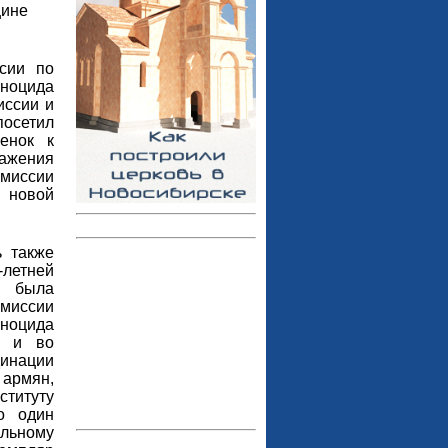
щине
сии по
еноцида
иссии и
осетил
енок к
важения
миссии
 новой
ь также
-летней
я была
омиссии
еноцида
н и во
динации
армян,
титуту
о один
льному