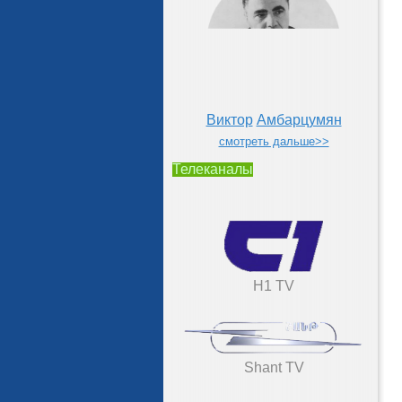
Виктор
Амбарцумян
смотреть дальше>>
Телеканалы
H1 TV
Shant TV