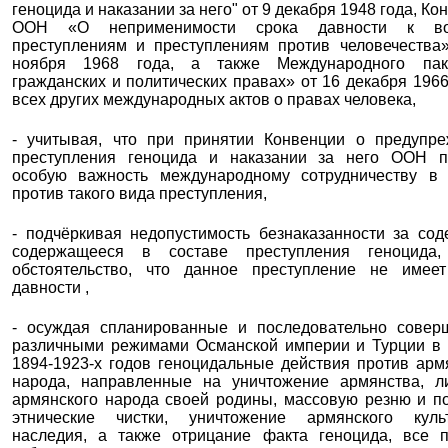
геноцида и наказании за него" от 9 декабря 1948 года, Ко
ООН «О неприменимости срока давности к в
преступлениям и преступлениям против человечества
ноября 1968 года, а также Международного па
гражданских и политических правах» от 16 декабря 1966
всех других международных актов о правах человека,
- учитывая, что при принятии Конвенции о предупр
преступления геноцида и наказании за него ООН п
особую важность международному сотрудничеству в 
против такого вида преступления,
- подчёркивая недопустимость безнаказанности за сод
содержащееся в составе преступления геноцида
обстоятельство, что данное преступление не имеет
давности ,
- осуждая спланированные и последовательно совер
различными режимами Османской империи и Турции в
1894-1923-х годов геноцидальные действия против арм
народа, направленные на уничтожение армянства, л
армянского народа своей родины, массовую резню и п
этнические чистки, уничтожение армянского культ
наследия, а также отрицание факта геноцида, все 