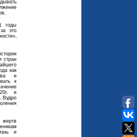
дывать
олжение
ов,
1 годы
за это
ости»,
тории
и стран
айшего
ода как
ства и
вать к
начение
20г. и
А Вудро
оления
 жертв
ченикам
изнь и