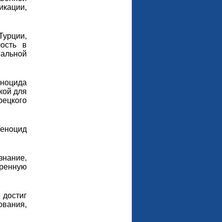
икации,
урции,
ость в
иальной
еноцида
кой для
рецкого
еноцид
знание,
ренную
достиг
ования,