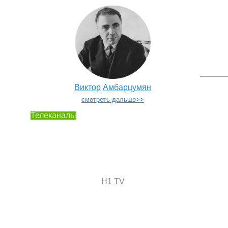
Виктор
Амбарцумян
смотреть дальше>>
Телеканалы
H1 TV