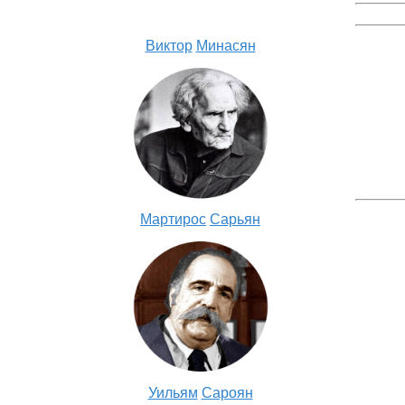
Виктор
Минасян
Мартирос
Сарьян
Уильям
Сароян