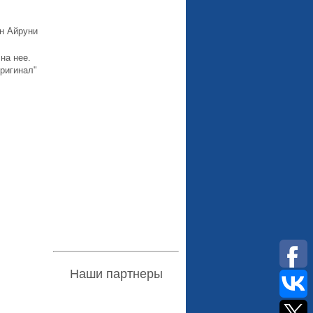
н Айруни
на нее.
ригинал"
Наши партнеры