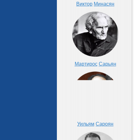
Виктор
Минасян
Мартирос
Сарьян
Уильям
Сароян