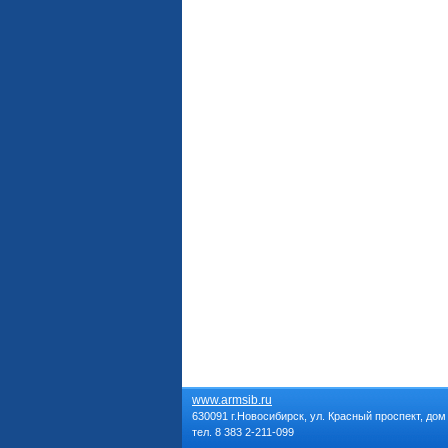
www.armsib.ru
630091 г.Новосибирск, ул. Красный проспект, дом
тел. 8 383 2-211-099