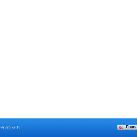
Поде
 № 77б, кв.15