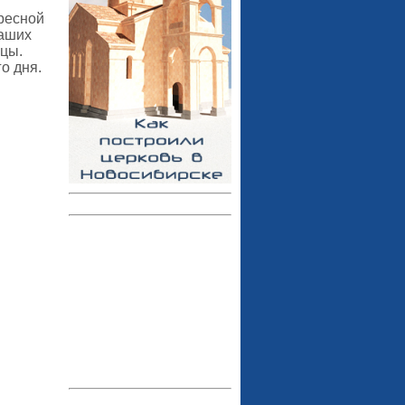
кресной
наших
нцы.
го дня.