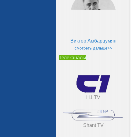
Виктор
Амбарцумян
смотреть дальше>>
Телеканалы
H1 TV
Shant TV